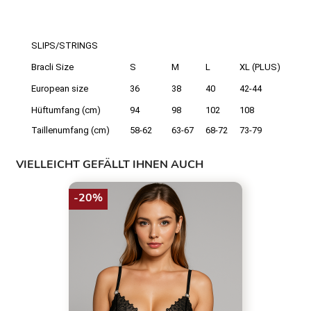
SLIPS/STRINGS
Bracli Size
S
M
L
XL (PLUS)
European size
36
38
40
42-44
Hüftumfang (cm)
94
98
102
108
Taillenumfang (cm)
58-62
63-67
68-72
73-79
VIELLEICHT GEFÄLLT IHNEN AUCH
-20%