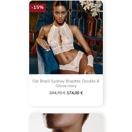
-15%
Set Bracli Sydney Bralette, Double &
Glove Ivory
204,70 €
174,00 €