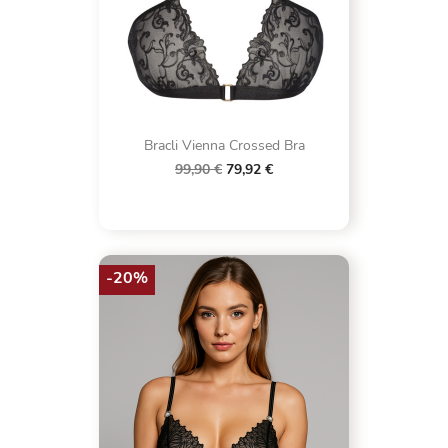
Bracli Vienna Crossed Bra
99,90 €
79,92 €
-20%