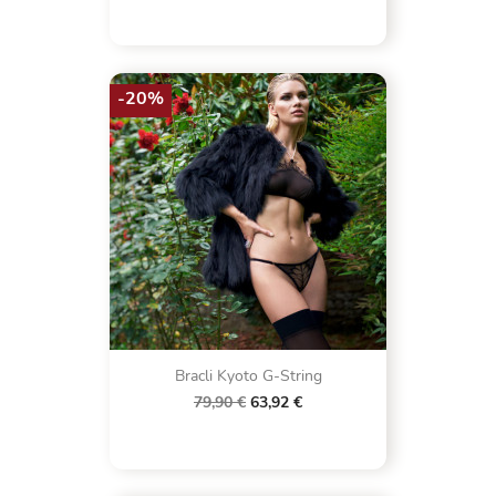
-20%
Bracli Kyoto G-String
79,90 €
63,92 €