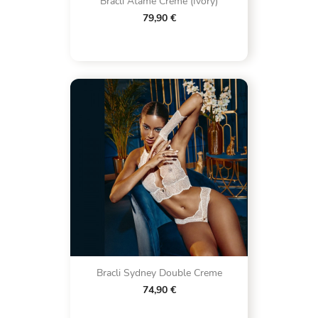
Bracli Atame Creme (Ivory)
79,90 €
Bracli Sydney Double Creme
74,90 €