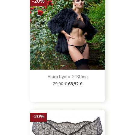
-20%
Bracli Kyoto G-String
79,90 €
63,92 €
-20%