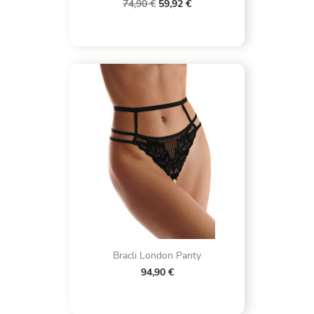
74,90 €
59,92 €
Bracli London Panty
94,90 €