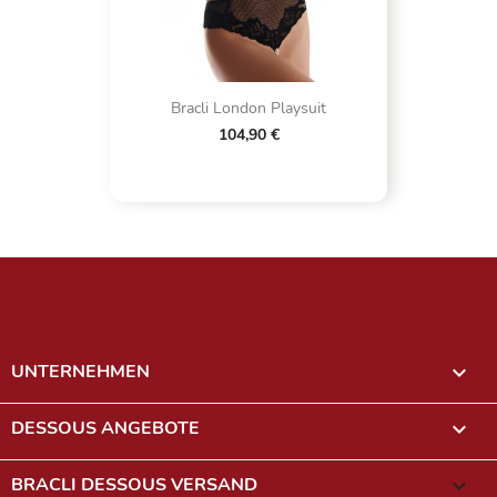
Bracli London Playsuit
104,90 €
UNTERNEHMEN

DESSOUS ANGEBOTE

BRACLI DESSOUS VERSAND
keyboard_arrow_down