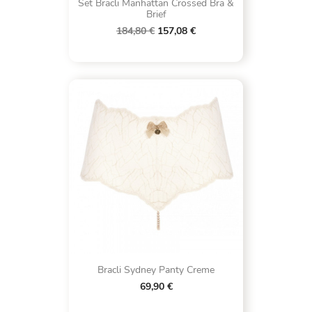
Set Bracli Manhattan Crossed Bra &
Brief
184,80 €
157,08 €
Bracli Sydney Panty Creme
69,90 €