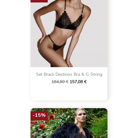
Set Bracli Destinos Bra & G-String
184,80 €
157,08 €
-15%