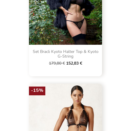
Set Bracli Kyoto Halter Top & Kyoto
G-String
179,80 €
152,83 €
-15%