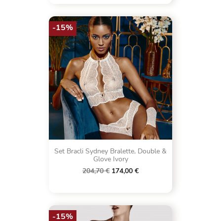
-15%
Set Bracli Sydney Bralette, Double &
Glove Ivory
204,70 €
174,00 €
-15%