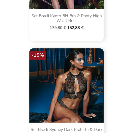
Set Bracli Kyoto BH Bra & Panty High
Waist Brief
179,80 €
152,83 €
-15%
Set Bracli Sydney Dark Bralette & Dark