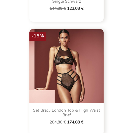
Single Schwarz
144,80 €
123,08 €
-15%
Set Bracli London Top & High Waist
Brief
204,80 €
174,08 €