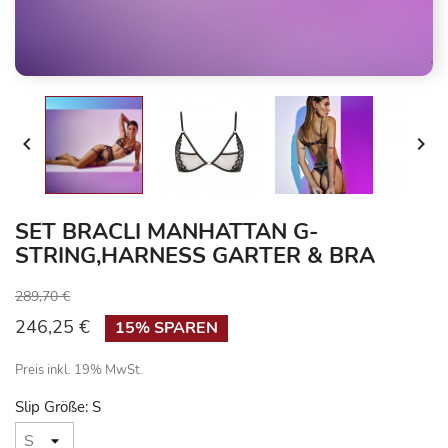


SET BRACLI MANHATTAN G-
STRING,HARNESS GARTER & BRA
289,70 €
246,25 €
15% SPAREN
Preis inkl. 19% MwSt.
Slip Größe: S