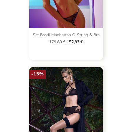
Set Bracli Manhattan G-String & Bra
179,80 €
152,83 €
-15%