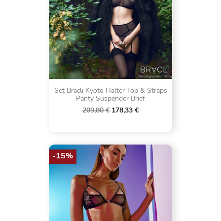
Set Bracli Kyoto Halter Top & Straps
Panty Suspender Brief
209,80 €
178,33 €
-15%