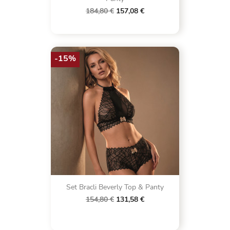
184,80 €
157,08 €
-15%
Set Bracli Beverly Top & Panty
154,80 €
131,58 €