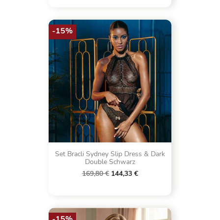
-15%
Set Bracli Sydney Slip Dress & Dark
Double Schwarz
169,80 €
144,33 €
-15%