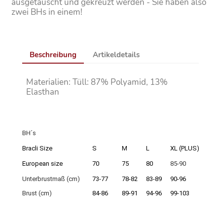
ausgetauscht und gekreuzt werden - Sie haben also
zwei BHs in einem!
Beschreibung
Artikeldetails
Materialien: Tüll: 87% Polyamid, 13%
Elasthan
BH´s
Bracli Size
S
M
L
XL (PLUS)
European size
70
75
80
85-90
Unterbrustmaß (cm)
73-77
78-82
83-89
90-96
Brust (cm)
84-86
89-91
94-96
99-103