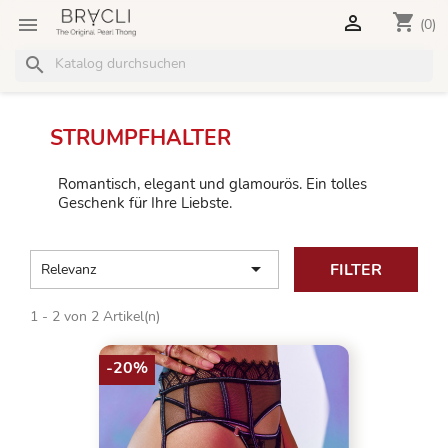
shopping_cart


(0)
search
STRUMPFHALTER
Romantisch, elegant und glamourös. Ein tolles
Geschenk für Ihre Liebste.

FILTER
Relevanz
1 - 2 von 2 Artikel(n)
-20%