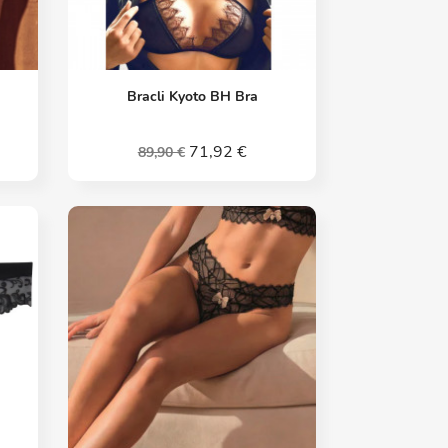
Vorschau

Bracli Kyoto BH Bra
71,92 €
89,90 €