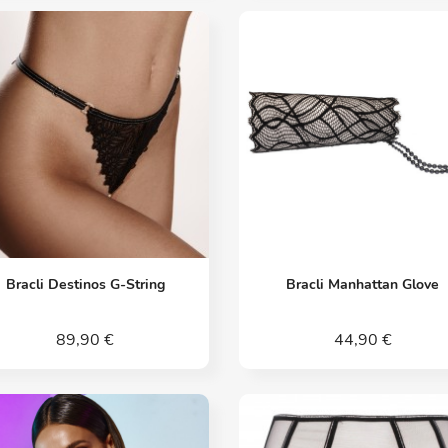
Vorschau
Vorschau


Bracli Destinos G-String
Bracli Manhattan Glove
89,90 €
44,90 €