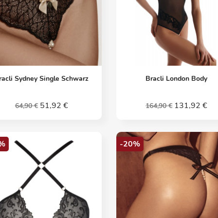
Vorschau
Vorschau


racli Sydney Single Schwarz
Bracli London Body
51,92 €
131,92 €
64,90 €
164,90 €
%
-20%