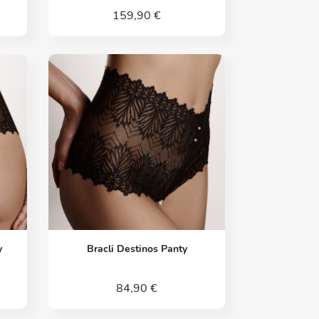
159,90 €
Vorschau

y
Bracli Destinos Panty
84,90 €