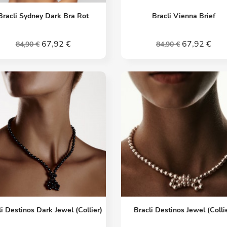
Vorschau
Vorschau


Bracli Sydney Dark Bra Rot
Bracli Vienna Brief
67,92 €
67,92 €
84,90 €
84,90 €
Vorschau
Vorschau


li Destinos Dark Jewel (Collier)
Bracli Destinos Jewel (Colli