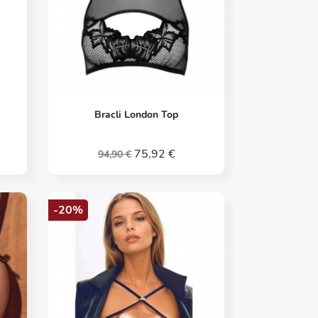
Vorschau

Bracli London Top
75,92 €
94,90 €
-20%