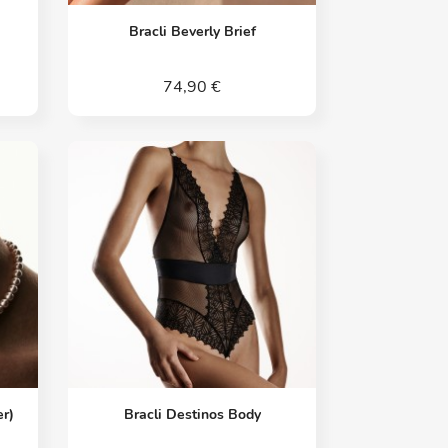
Vorschau

Bracli Beverly Brief
74,90 €
Vorschau

er)
Bracli Destinos Body