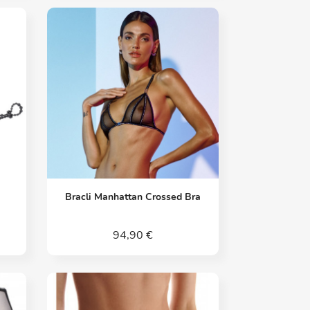
Vorschau

Bracli Manhattan Crossed Bra
94,90 €