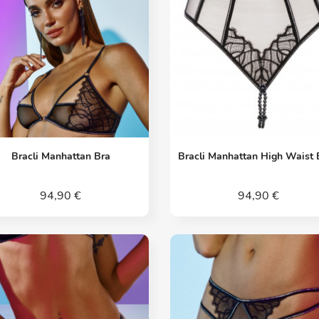
Vorschau
Vorschau


Bracli Manhattan Bra
Bracli Manhattan High Waist 
94,90 €
94,90 €