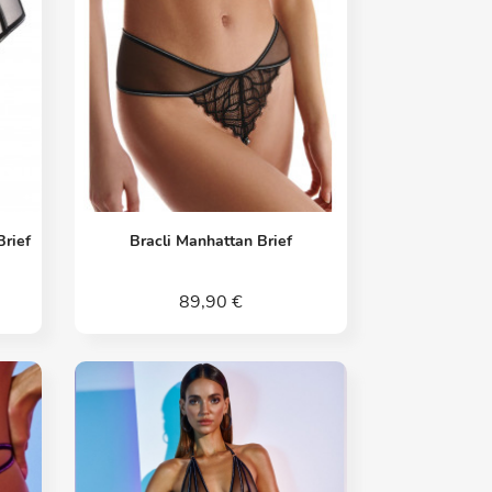
Vorschau

Brief
Bracli Manhattan Brief
89,90 €