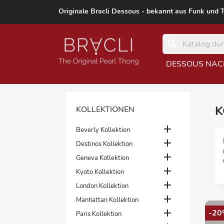
Originale Bracli Dessous - bekannt aus Funk und 
search
DESSOUS NAC
K
KOLLEKTIONEN

Beverly Kollektion

Destinos Kollektion

Geneva Kollektion

Kyoto Kollektion

London Kollektion

Manhattan Kollektion

-20
Paris Kollektion