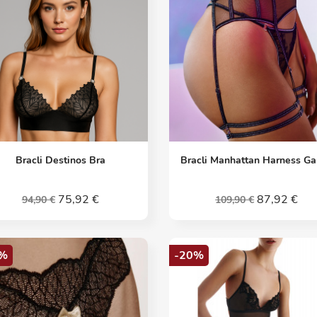
Vorschau
Vorschau


Bracli Destinos Bra
Bracli Manhattan Harness Ga
75,92 €
87,92 €
94,90 €
109,90 €
%
-20%