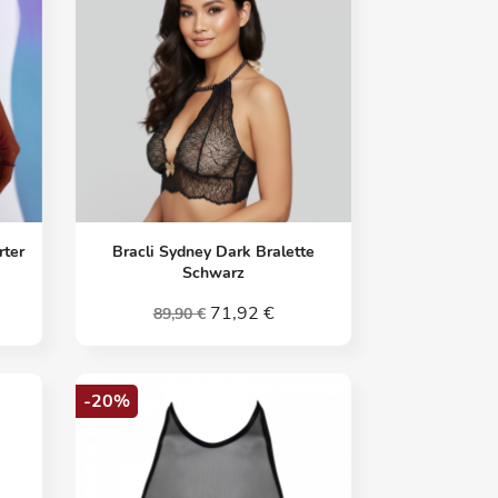
Vorschau

rter
Bracli Sydney Dark Bralette
Schwarz
71,92 €
89,90 €
-20%