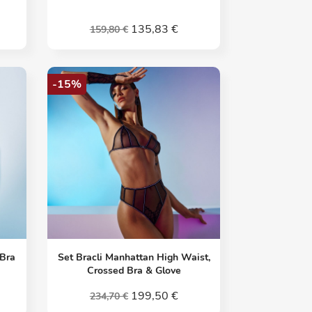
135,83 €
159,80 €
-15%
Vorschau

 Bra
Set Bracli Manhattan High Waist,
Crossed Bra & Glove
199,50 €
234,70 €