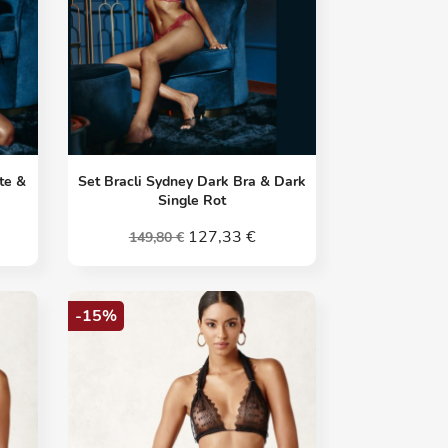
Vorschau

te &
Set Bracli Sydney Dark Bra & Dark
Single Rot
127,33 €
149,80 €
-15%