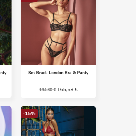
Vorschau

anty
Set Bracli London Bra & Panty
165,58 €
194,80 €
-15%