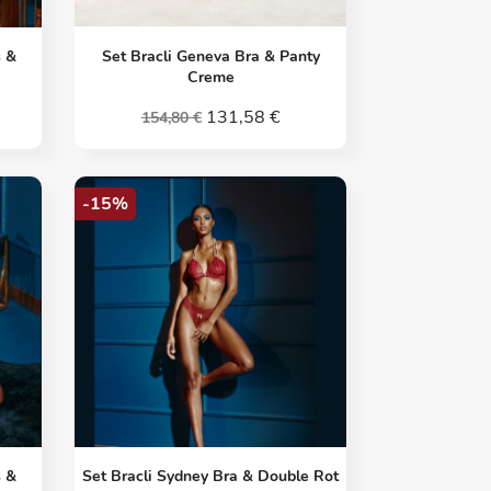
Vorschau

s &
Set Bracli Geneva Bra & Panty
Creme
131,58 €
154,80 €
-15%
Vorschau

s &
Set Bracli Sydney Bra & Double Rot