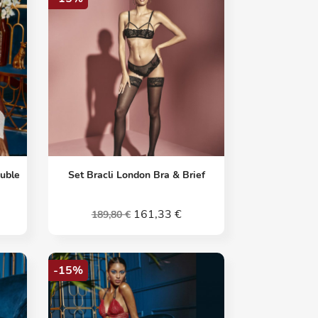
Vorschau

ouble
Set Bracli London Bra & Brief
161,33 €
189,80 €
-15%