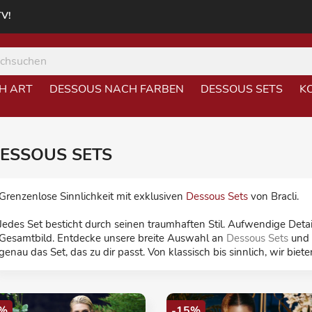
TV!
H ART
DESSOUS NACH FARBEN
DESSOUS SETS
K
ESSOUS SETS
Grenzenlose Sinnlichkeit mit exklusiven
Dessous Sets
von Bracli.
Jedes Set besticht durch seinen traumhaften Stil. Aufwendige Deta
Gesamtbild. Entdecke unsere breite Auswahl an
Dessous Sets
und f
genau das Set, das zu dir passt. Von klassisch bis sinnlich, wir bi
%
-15%