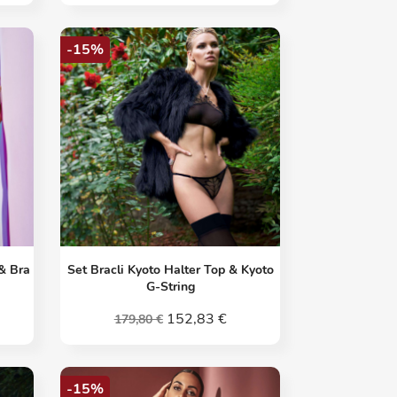
-15%
Vorschau

& Bra
Set Bracli Kyoto Halter Top & Kyoto
G-String
152,83 €
179,80 €
-15%