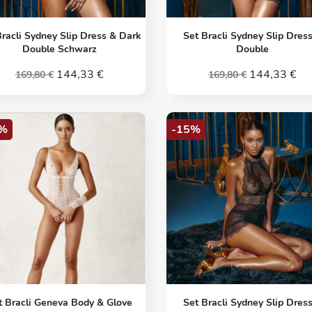
Vorschau
Vorschau


Bracli Sydney Slip Dress & Dark
Set Bracli Sydney Slip Dres
Double Schwarz
Double
144,33 €
144,33 €
169,80 €
169,80 €
%
-15%
Vorschau
Vorschau


t Bracli Geneva Body & Glove
Set Bracli Sydney Slip Dres