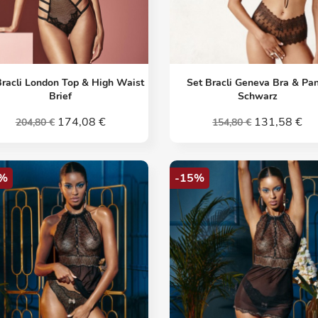
Vorschau
Vorschau


Bracli London Top & High Waist
Set Bracli Geneva Bra & Pa
Brief
Schwarz
174,08 €
131,58 €
204,80 €
154,80 €
%
-15%