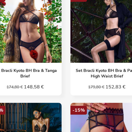
Vorschau
Vorschau


 Bracli Kyoto BH Bra & Tanga
Set Bracli Kyoto BH Bra & P
Brief
High Waist Brief
148,58 €
152,83 €
174,80 €
179,80 €
%
-15%