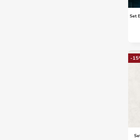
Set 
-15
Se