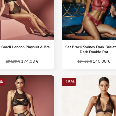
Vorschau
Vorschau


 Bracli London Playsuit & Bra
Set Bracli Sydney Dark Bralet
Dark Double Rot
174,08 €
140,08 €
204,80 €
164,80 €
%
-15%