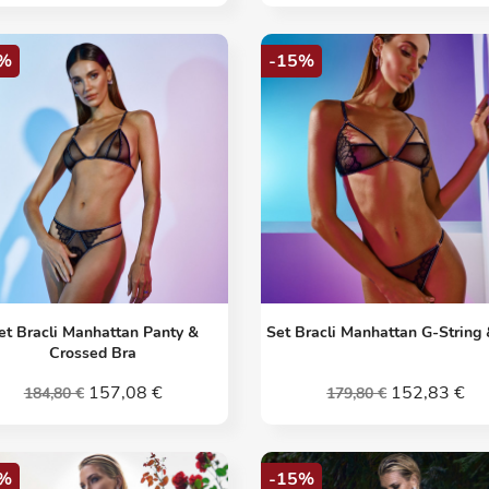
%
-15%
Vorschau
Vorschau


et Bracli Manhattan Panty &
Set Bracli Manhattan G-String 
Crossed Bra
157,08 €
152,83 €
184,80 €
179,80 €
%
-15%