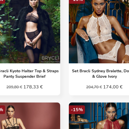
Vorschau
Vorschau


racli Kyoto Halter Top & Straps
Set Bracli Sydney Bralette, D
Panty Suspender Brief
& Glove Ivory
178,33 €
174,00 €
209,80 €
204,70 €
%
-15%