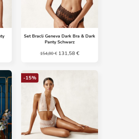
Vorschau

nty
Set Bracli Geneva Dark Bra & Dark
Panty Schwarz
131,58 €
154,80 €
-15%