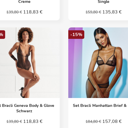
Creme
Single
118,83 €
135,83 €
139,80 €
159,80 €
%
-15%
Vorschau
Vorschau


t Bracli Geneva Body & Glove
Set Bracli Manhattan Brief &
Schwarz
118,83 €
157,08 €
139,80 €
184,80 €