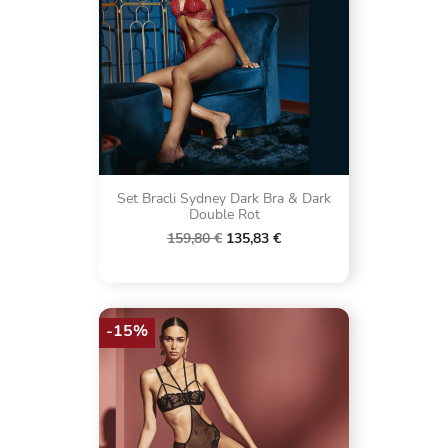
Set Bracli Sydney Dark Bra & Dark
Double Rot
159,80 €
135,83 €
-15%