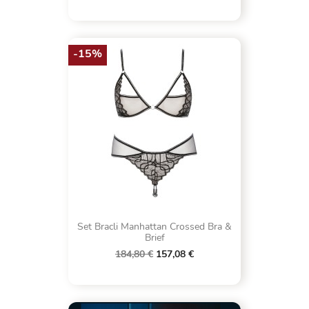
-15%
Set Bracli Manhattan Crossed Bra &
Brief
184,80 €
157,08 €