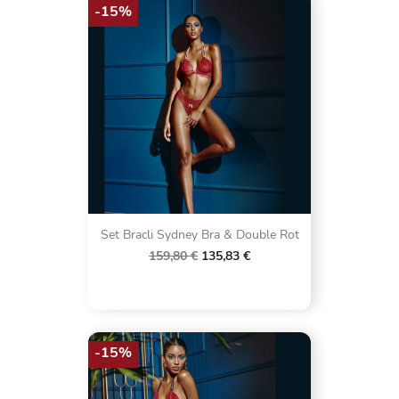
-15%
Set Bracli Sydney Bra & Double Rot
159,80 €
135,83 €
-15%