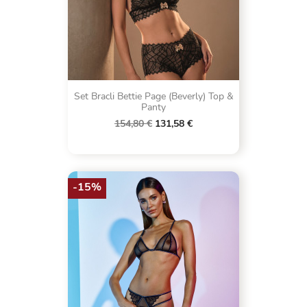
Set Bracli Bettie Page (Beverly) Top &
Panty
154,80 €
131,58 €
-15%