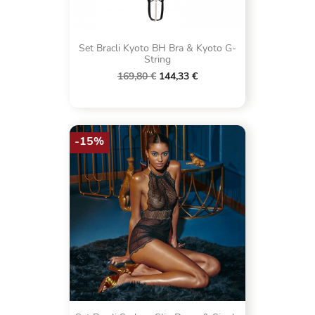
Set Bracli Kyoto BH Bra & Kyoto G-
String
169,80 €
144,33 €
-15%