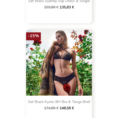
Set Bracli Sydney Slip Dress & Single
159,80 €
135,83 €
-15%
Set Bracli Kyoto BH Bra & Tanga Brief
174,80 €
148,58 €