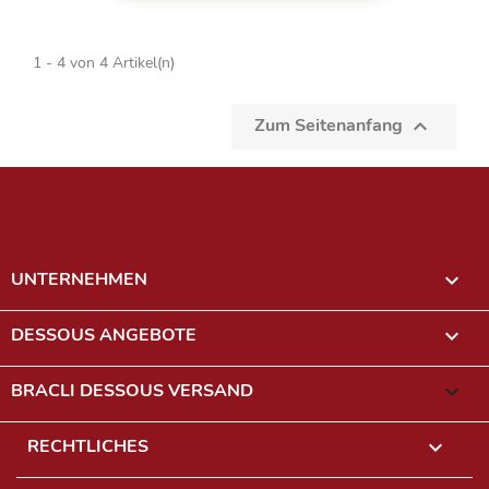
1 - 4 von 4 Artikel(n)
Zum Seitenanfang

UNTERNEHMEN

DESSOUS ANGEBOTE

BRACLI DESSOUS VERSAND
keyboard_arrow_down
RECHTLICHES
