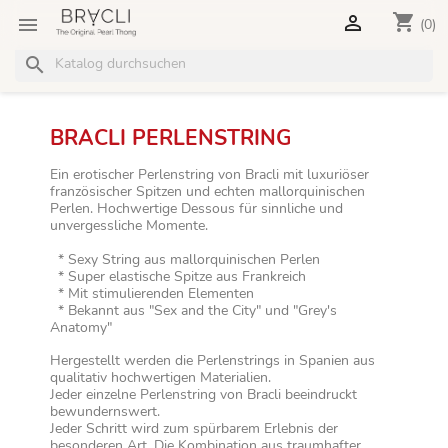
shopping_cart


(0)
search
BRACLI PERLENSTRING
Ein erotischer Perlenstring von Bracli mit luxuriöser
französischer Spitzen und echten mallorquinischen
Perlen. Hochwertige Dessous für sinnliche und
unvergessliche Momente.
* Sexy String aus mallorquinischen Perlen
* Super elastische Spitze aus Frankreich
* Mit stimulierenden Elementen
* Bekannt aus "Sex and the City" und "Grey's
Anatomy"
Hergestellt werden die Perlenstrings in Spanien aus
qualitativ hochwertigen Materialien.
Jeder einzelne Perlenstring von Bracli beeindruckt
bewundernswert.
Jeder Schritt wird zum spürbarem Erlebnis der
besonderen Art. Die Kombination aus traumhafter