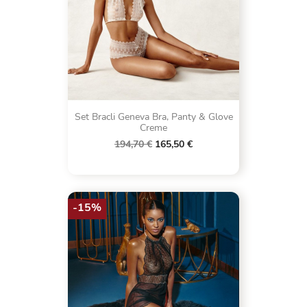
Set Bracli Geneva Bra, Panty & Glove
Creme
194,70 €
165,50 €
-15%