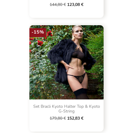
144,80 €
123,08 €
-15%
Set Bracli Kyoto Halter Top & Kyoto
G-String
179,80 €
152,83 €