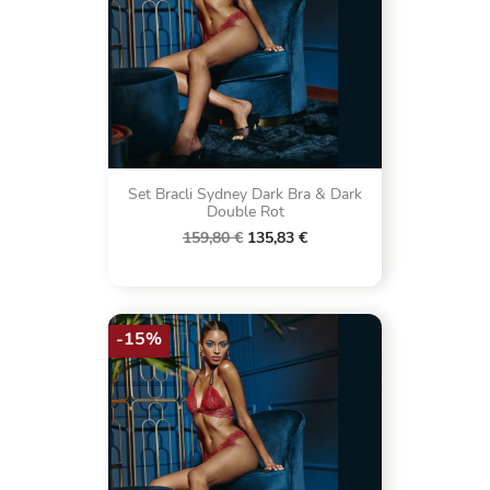
Set Bracli Sydney Dark Bra & Dark
Double Rot
159,80 €
135,83 €
-15%