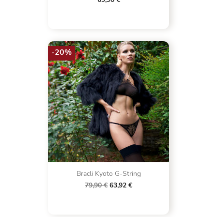
-20%
Bracli Kyoto G-String
79,90 €
63,92 €