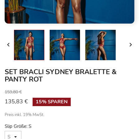


SET BRACLI SYDNEY BRALETTE &
PANTY ROT
159,80 €
135,83 €
15% SPAREN
Preis inkl. 19% MwSt.
Slip Größe: S