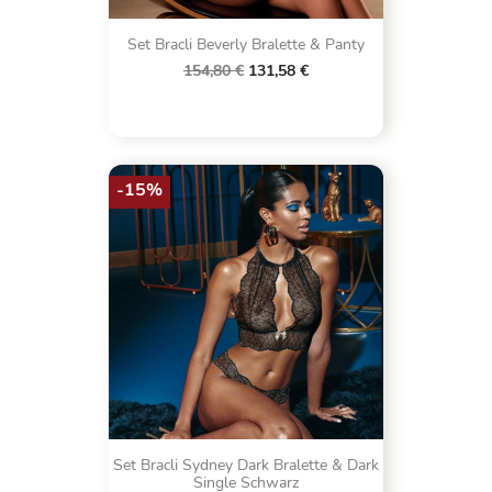
Set Bracli Beverly Bralette & Panty
154,80 €
131,58 €
-15%
Set Bracli Sydney Dark Bralette & Dark
Single Schwarz