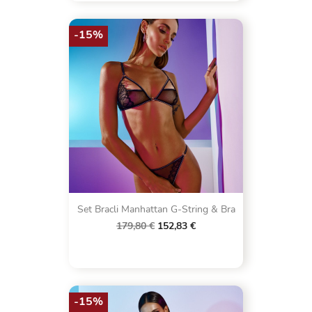
-15%
Set Bracli Manhattan G-String & Bra
179,80 €
152,83 €
-15%