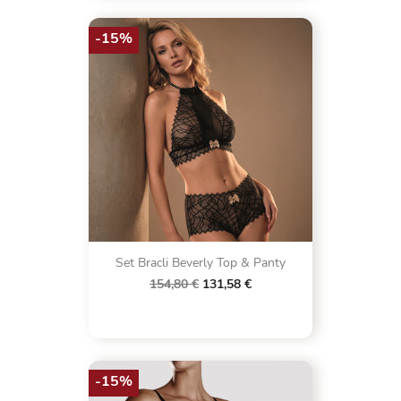
-15%
Set Bracli Beverly Top & Panty
154,80 €
131,58 €
-15%