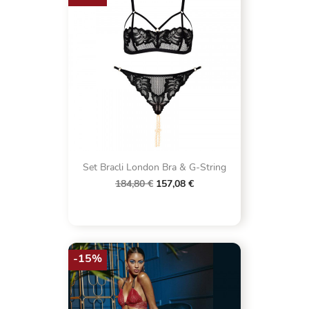
Set Bracli London Bra & G-String
184,80 €
157,08 €
-15%