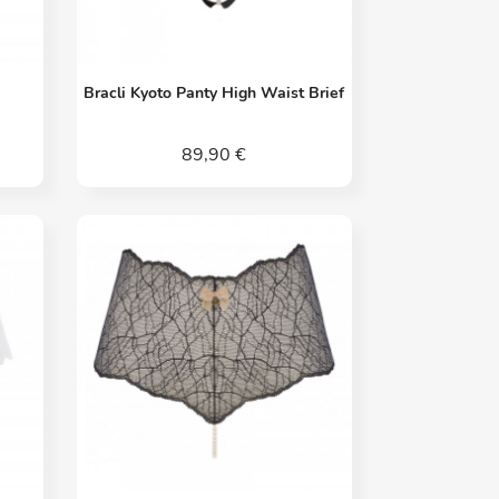
Vorschau

Bracli Kyoto Panty High Waist Brief
89,90 €