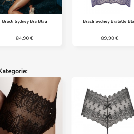
Vorschau
Vorschau


Bracli Sydney Bra Blau
Bracli Sydney Bralette Bl
84,90 €
89,90 €
Kategorie: