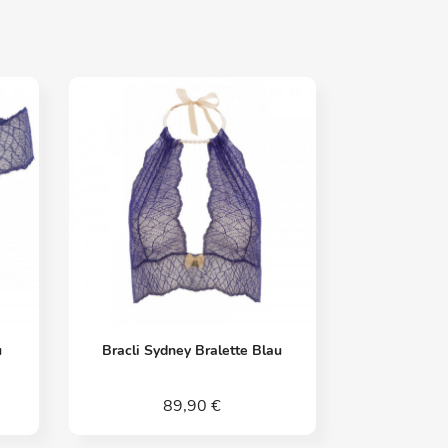
Vorschau

u
Bracli Sydney Bralette Blau
89,90 €