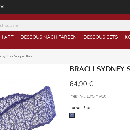
TV!
H ART
DESSOUS NACH FARBEN
DESSOUS SETS
K
i Sydney Single Blau
BRACLI SYDNEY 
64,90 €
Preis inkl. 19% MwSt.
Farbe: Blau
Blau