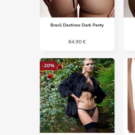
Vorschau

Bracli Destinos Dark Panty
84,90 €
-20%