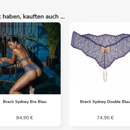
 haben, kauften auch ...
Vorschau
Vorschau


Bracli Sydney Bra Blau
Bracli Sydney Double Bla
84,90 €
74,90 €