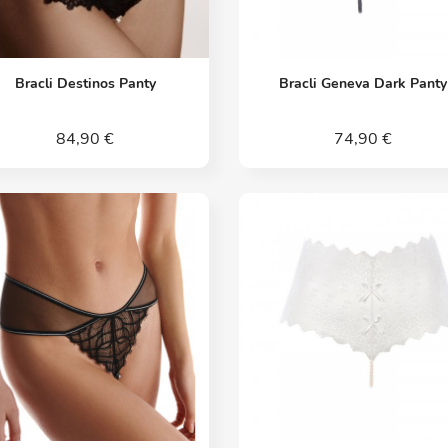
Vorschau
Vorschau


Bracli Destinos Panty
Bracli Geneva Dark Panty
84,90 €
74,90 €