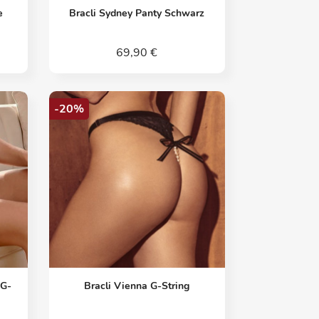
Vorschau

e
Bracli Sydney Panty Schwarz
69,90 €
-20%
Vorschau

 G-
Bracli Vienna G-String