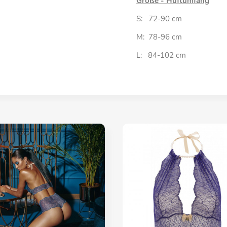
Größe - Hüftumfang
S: 72-90 cm
M: 78-96 cm
L: 84-102 cm