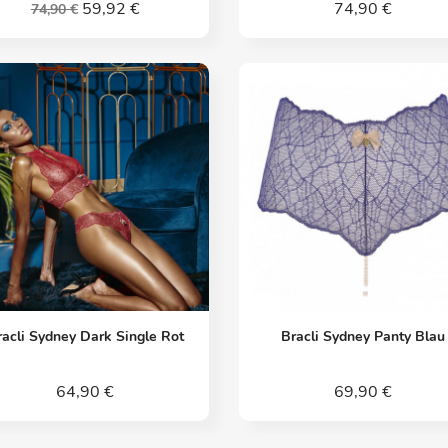
59,92 €
74,90 €
74,90 €
Vorschau
Vorschau


racli Sydney Dark Single Rot
Bracli Sydney Panty Blau
64,90 €
69,90 €