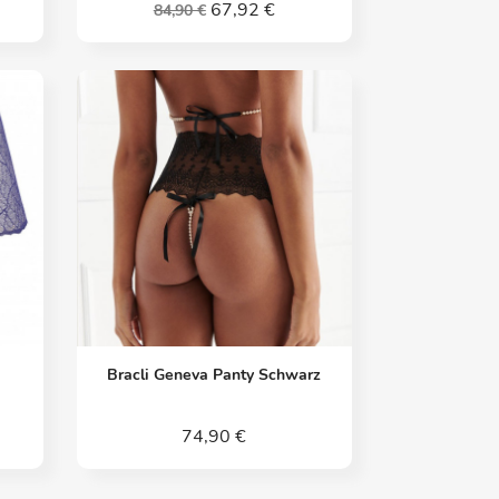
67,92 €
84,90 €
Vorschau

Bracli Geneva Panty Schwarz
74,90 €