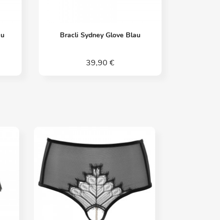
Vorschau

au
Bracli Sydney Glove Blau
39,90 €