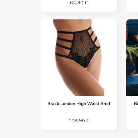
64,90 €
Vorschau

Bracli London High Waist Brief
B
109,90 €