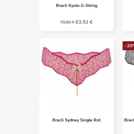
Vorschau

Bracli Kyoto G-String
63,92 €
79,90 €
-20
Vorschau

Bracli Sydney Single Rot
Brac