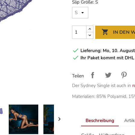
Slip Größe: S

IN DEN

Lieferung: Mo, 10. August 

Ihr Paket kommt mit DHL
Teilen
Der Sydney Single ist auch in
r
Materialien: 85% Polyamid, 1

Beschreibung
Artik