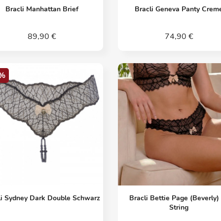
Vorschau
Vorschau


Bracli Manhattan Brief
Bracli Geneva Panty Crem
89,90 €
74,90 €
%
Vorschau
Vorschau


li Sydney Dark Double Schwarz
Bracli Bettie Page (Beverly)
String