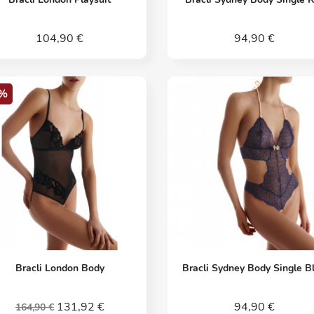
104,90 €
94,90 €
%
Vorschau
Vorschau


Bracli London Body
Bracli Sydney Body Single B
131,92 €
94,90 €
164,90 €