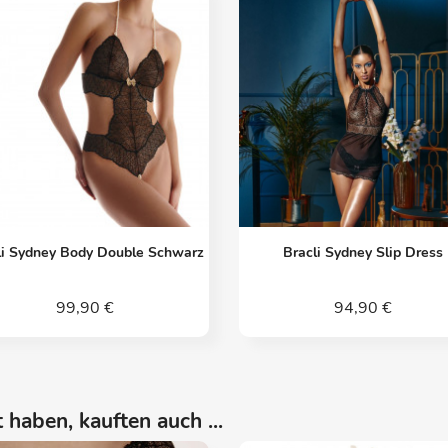
Vorschau
Vorschau


li Sydney Body Double Schwarz
Bracli Sydney Slip Dress
99,90 €
94,90 €
 haben, kauften auch ...