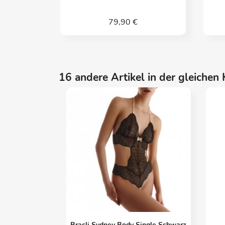
79,90 €
16 andere Artikel in der gleichen 
Vorschau

Bracli Sydney Body Single Schwarz