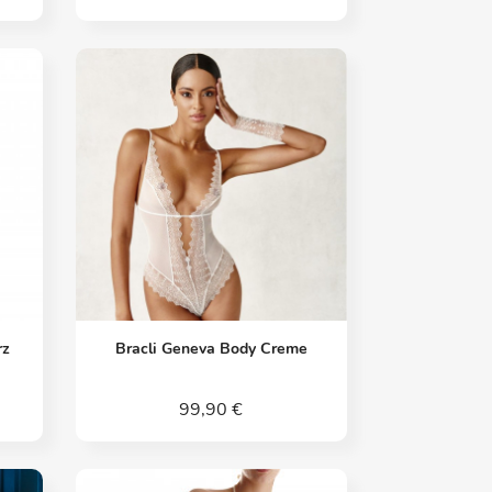
Vorschau

rz
Bracli Geneva Body Creme
99,90 €