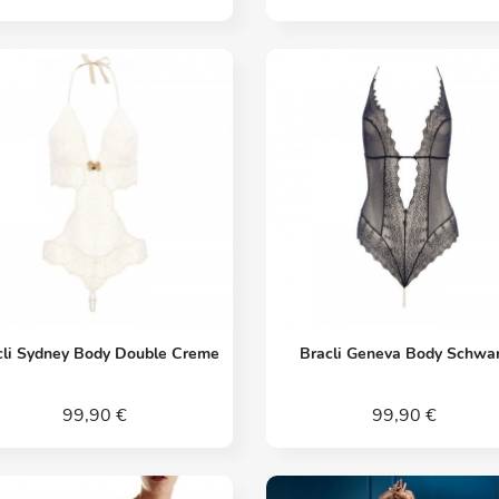
Vorschau
Vorschau


cli Sydney Body Double Creme
Bracli Geneva Body Schwa
99,90 €
99,90 €