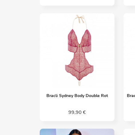
Vorschau

Bracli Sydney Body Double Rot
Bra
99,90 €