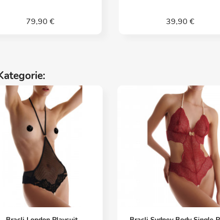
79,90 €
39,90 €
Kategorie:
Vorschau
Vorschau


Bracli London Playsuit
Bracli Sydney Body Single 