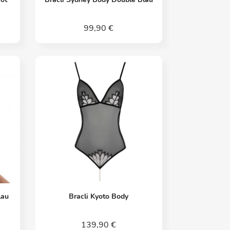
99,90 €
Vorschau

lau
Bracli Kyoto Body
139,90 €