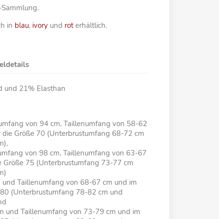
ie-Sammlung.
ch in
blau
,
ivory
und
rot
erhältlich.
eldetails
id und 21% Elasthan
tumfang von 94 cm, Taillenumfang von 58-62
ür die Größe 70 (Unterbrustumfang 68-72 cm
m),
tumfang von 98 cm, Taillenumfang von 63-67
ie Größe 75 (Unterbrustumfang 73-77 cm
cm)
 und Taillenumfang von 68-67 cm und im
ße 80 (Unterbrustumfang 78-82 cm und
nd
m und Taillenumfang von 73-79 cm und im