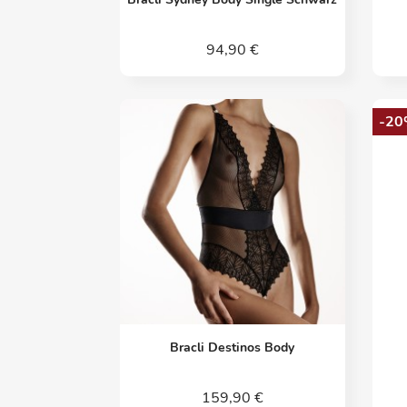
94,90 €
-20
Vorschau

Bracli Destinos Body
159,90 €