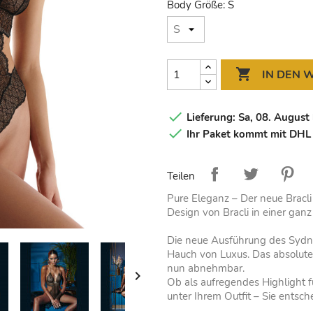
Body Größe: S

IN DEN

Lieferung: Sa, 08. August 

Ihr Paket kommt mit DHL
Teilen
Pure Eleganz – Der neue Bracli
Design von Bracli in einer gan
Die neue Ausführung des Sydne
Hauch von Luxus. Das absolute H
nun abnehmbar.

Ob als aufregendes Highlight f
unter Ihrem Outfit – Sie entsch