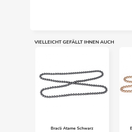
VIELLEICHT GEFÄLLT IHNEN AUCH
Vorschau

Bracli Atame Schwarz
B