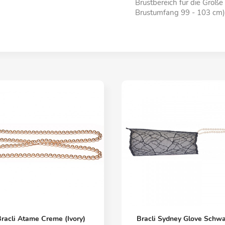
Brustbereich für die Grö
Brustumfang 99 - 103 cm)
Vorschau
Vorschau


racli Atame Creme (Ivory)
Bracli Sydney Glove Schwa