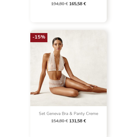
194,80 €
165,58 €
-15%
Set Geneva Bra & Panty Creme
154,80 €
131,58 €