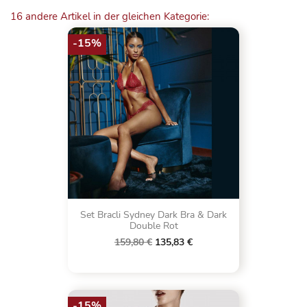
16 andere Artikel in der gleichen Kategorie:
-15%
Set Bracli Sydney Dark Bra & Dark
Double Rot
159,80 €
135,83 €
-15%