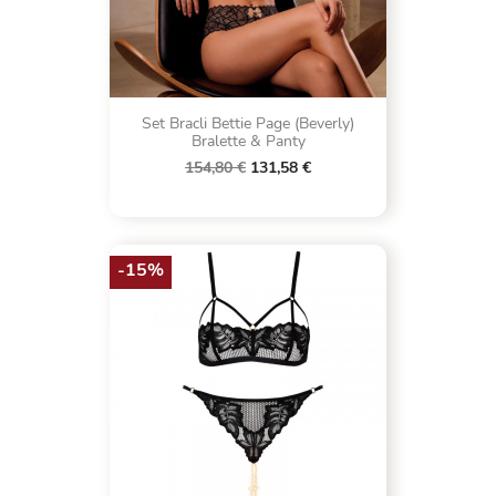
Set Bracli Bettie Page (Beverly)
Bralette & Panty
154,80 €
131,58 €
-15%