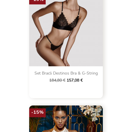
Set Bracli Destinos Bra & G-String
184,80 €
157,08 €
-15%