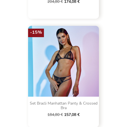
204,80 €
174,08 €
-15%
Set Bracli Manhattan Panty & Crossed
Bra
184,80 €
157,08 €