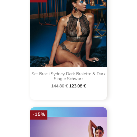
Set Bracli Sydney Dark Bralette & Dark
Single Schwarz
144,80 €
123,08 €
-15%