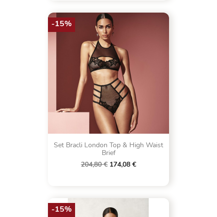
-15%
Set Bracli London Top & High Waist
Brief
204,80 €
174,08 €
-15%