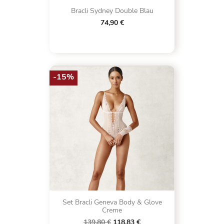
Bracli Sydney Double Blau
74,90 €
-15%
Set Bracli Geneva Body & Glove
Creme
139,80 €
118,83 €