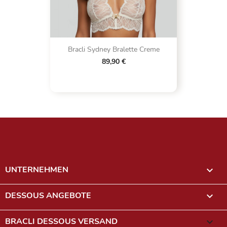
Bracli Sydney Bralette Creme
89,90 €
UNTERNEHMEN

DESSOUS ANGEBOTE

BRACLI DESSOUS VERSAND
keyboard_arrow_down