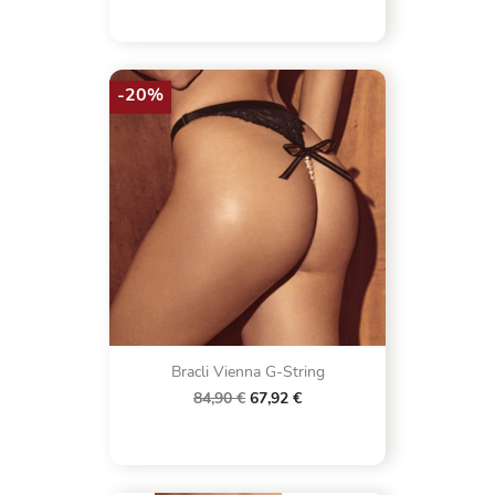
-20%
Bracli Vienna G-String
84,90 €
67,92 €