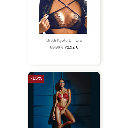
Bracli Kyoto BH Bra
89,90 €
71,92 €
-15%