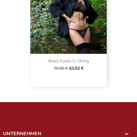
Bracli Kyoto G-String
79,90 €
63,92 €
UNTERNEHMEN
