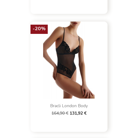
-20%
Bracli London Body
164,90 €
131,92 €