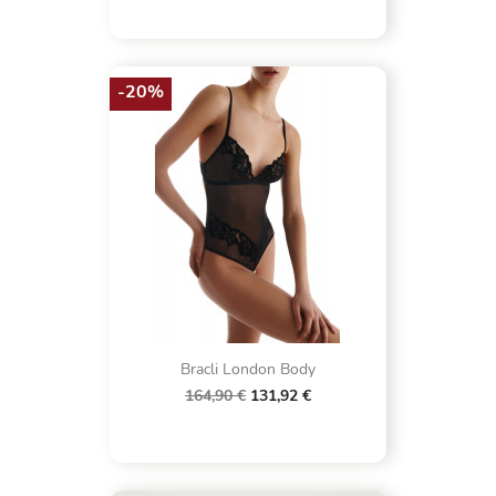
-20%
Bracli London Body
164,90 €
131,92 €