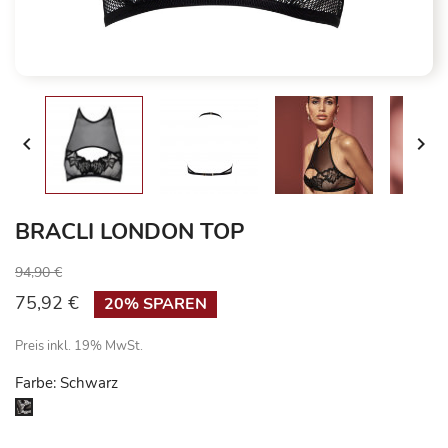


BRACLI LONDON TOP
94,90 €
75,92 €
20% SPAREN
Preis inkl. 19% MwSt.
Farbe: Schwarz
Schwarz