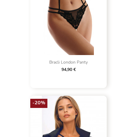
Bracli London Panty
94,90 €
-20%